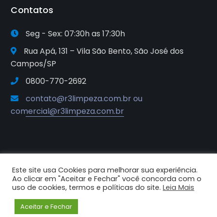
Contatos
Seg - Sex: 07:30h as 17:30h
Rua Apá, 131 – Vila São Bento, São José dos
Campos/SP
0800-770-2692
contato@r3limpeza.com.br ou
comercial@r3limpeza.com.br
Este site usa Cookies para melhorar sua experiência.
2025© R3 Soluções e Sistemas de
Ao clicar em "Aceitar e Fechar" você concorda com o
Higiene e Limpeza. Todos os
uso de cookies, termos e políticas do site.
Leia Mais
direitos reservados.
Aceitar e Fechar
Criado por Criative Comunicação