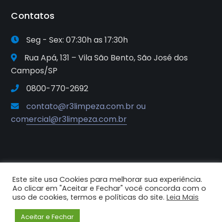
Contatos
Seg - Sex: 07:30h as 17:30h
Rua Apá, 131 – Vila São Bento, São José dos
Campos/SP
0800-770-2692
contato@r3limpeza.com.br ou
comercial@r3limpeza.com.br
Este site usa Cookies para melhorar sua experiência.
2025© R3 Soluções e Sistemas de
Ao clicar em "Aceitar e Fechar" você concorda com o
Higiene e Limpeza. Todos os
uso de cookies, termos e políticas do site.
Leia Mais
direitos reservados.
Aceitar e Fechar
Criado por Criative Comunicação