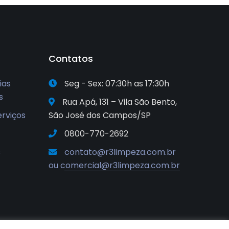
Contatos
ias
Seg - Sex: 07:30h as 17:30h
s
Rua Apá, 131 – Vila São Bento,
erviços
São José dos Campos/SP
0800-770-2692
s
contato@r3limpeza.com.br
ou comercial@r3limpeza.com.br