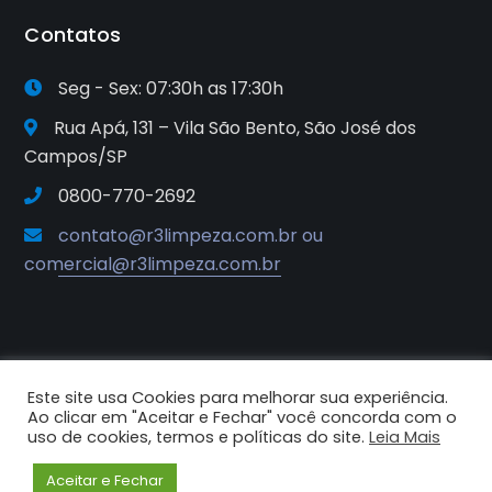
Contatos
Seg - Sex: 07:30h as 17:30h
Rua Apá, 131 – Vila São Bento, São José dos
Campos/SP
0800-770-2692
contato@r3limpeza.com.br ou
comercial@r3limpeza.com.br
Este site usa Cookies para melhorar sua experiência.
2025© R3 Soluções e Sistemas de
Ao clicar em "Aceitar e Fechar" você concorda com o
Higiene e Limpeza. Todos os
uso de cookies, termos e políticas do site.
Leia Mais
direitos reservados.
Aceitar e Fechar
Criado por Criative Comunicação