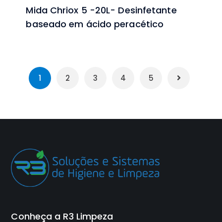
Mida Chriox 5 -20L- Desinfetante
baseado em ácido peracético
1
2
3
4
5
Conheça a R3 Limpeza