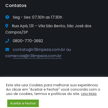
Contatos
Seg - Sex: 07:30h as 17:30h
Rua Apá, 131 – Vila São Bento, São José dos
Campos/SP
0800-770-2692
contato@r3limpeza.com.br ou
comercial@r3limpeza.com.br
Este site usa Cookies para melhorar sua experiência.
2025© R3 Soluções e Sistemas de
Ao clicar em "Aceitar e Fechar" você concorda com o
Higiene e Limpeza. Todos os
uso de cookies, termos e políticas do site.
Leia Mais
direitos reservados.
Aceitar e Fechar
Criado por Criative Comunicação