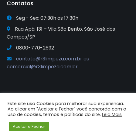
Contatos
Seg - Sex: 07:30h as 17:30h
Rua Apá, 131 – Vila São Bento, São José dos
Campos/SP
0800-770-2692
contato@r3limpeza.com.br ou
comercial@r3limpeza.com.br
Este site usa Cookies para melhorar sua experiência.
2025© R3 Soluções e Sistemas de
Ao clicar em "Aceitar e Fechar" você concorda com o
Higiene e Limpeza. Todos os
uso de cookies, termos e políticas do site.
Leia Mais
direitos reservados.
Aceitar e Fechar
Criado por Criative Comunicação