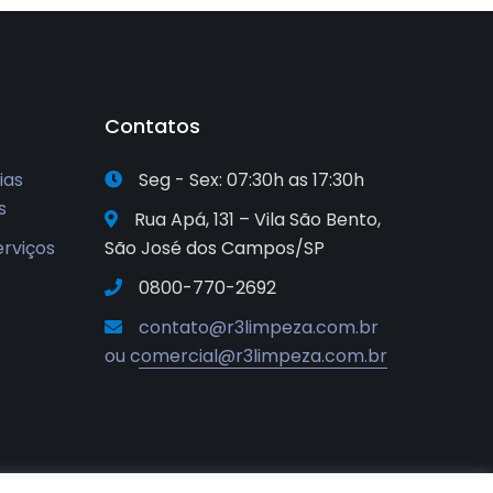
Contatos
ias
Seg - Sex: 07:30h as 17:30h
s
Rua Apá, 131 – Vila São Bento,
erviços
São José dos Campos/SP
0800-770-2692
s
contato@r3limpeza.com.br
ou comercial@r3limpeza.com.br