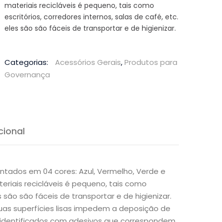
materiais recicláveis é pequeno, tais como
escritórios, corredores internos, salas de café, etc.
eles são são fáceis de transportar e de higienizar.
Categorias:
Acessórios Gerais
,
Produtos para
Governança
cional
entados em 04 cores: Azul, Vermelho, Verde e
riais recicláveis é pequeno, tais como
es são são fáceis de transportar e de higienizar.
suas superfícies lisas impedem a deposição de
er identificados com adesivos que correspondem