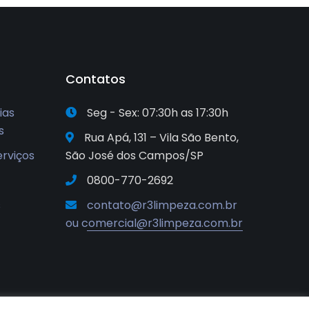
Contatos
ias
Seg - Sex: 07:30h as 17:30h
s
Rua Apá, 131 – Vila São Bento,
erviços
São José dos Campos/SP
0800-770-2692
s
contato@r3limpeza.com.br
ou comercial@r3limpeza.com.br