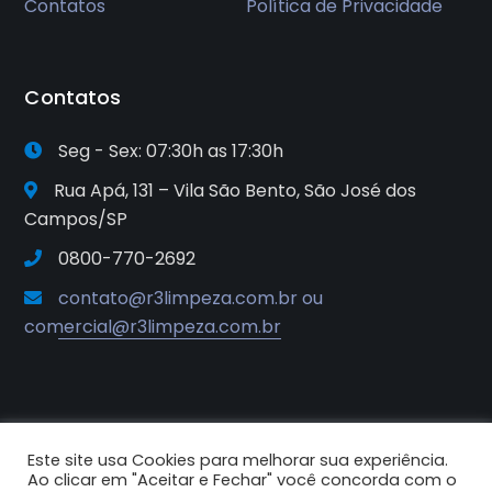
Contatos
Política de Privacidade
Contatos
Seg - Sex: 07:30h as 17:30h
Rua Apá, 131 – Vila São Bento, São José dos
Campos/SP
0800-770-2692
contato@r3limpeza.com.br ou
comercial@r3limpeza.com.br
Este site usa Cookies para melhorar sua experiência.
2025© R3 Soluções e Sistemas de
Ao clicar em "Aceitar e Fechar" você concorda com o
Higiene e Limpeza. Todos os