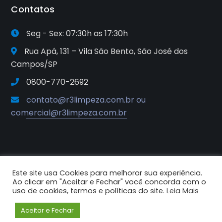
Contatos
Seg - Sex: 07:30h as 17:30h
Rua Apá, 131 – Vila São Bento, São José dos
Campos/SP
0800-770-2692
contato@r3limpeza.com.br ou
comercial@r3limpeza.com.br
Este site usa Cookies para melhorar sua experiência.
2025© R3 Soluções e Sistemas de
Ao clicar em "Aceitar e Fechar" você concorda com o
Higiene e Limpeza. Todos os
uso de cookies, termos e políticas do site.
Leia Mais
direitos reservados.
Aceitar e Fechar
Criado por Criative Comunicação