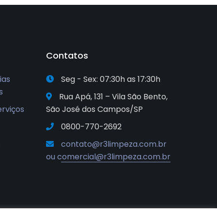
Contatos
ias
Seg - Sex: 07:30h as 17:30h
s
Rua Apá, 131 – Vila São Bento,
erviços
São José dos Campos/SP
0800-770-2692
s
contato@r3limpeza.com.br
ou comercial@r3limpeza.com.br