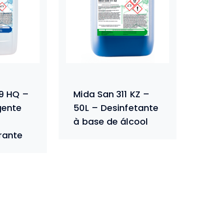
29 HQ –
Mida San 311 KZ –
gente
50L – Desinfetante
à base de álcool
rante