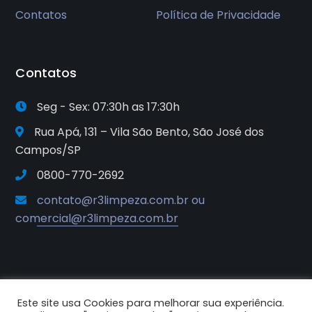
Contatos
Política de Privacidade
Contatos
Seg - Sex: 07:30h as 17:30h
Rua Apá, 131 – Vila São Bento, São José dos
Campos/SP
0800-770-2692
contato@r3limpeza.com.br ou
comercial@r3limpeza.com.br
Este site usa Cookies para melhorar sua experiência.
2025© R3 Soluções e Sistemas de