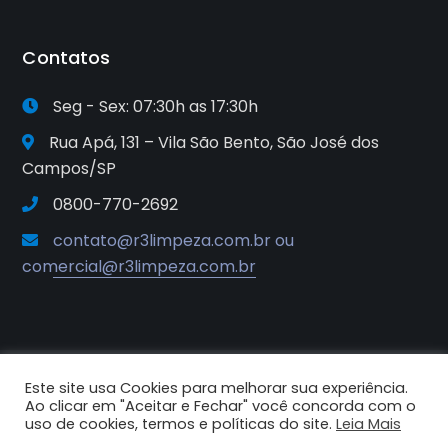
Contatos
Seg - Sex: 07:30h as 17:30h
Rua Apá, 131 – Vila São Bento, São José dos
Campos/SP
0800-770-2692
contato@r3limpeza.com.br ou
comercial@r3limpeza.com.br
Este site usa Cookies para melhorar sua experiência.
2025© R3 Soluções e Sistemas de
Ao clicar em "Aceitar e Fechar" você concorda com o
Higiene e Limpeza. Todos os
uso de cookies, termos e políticas do site.
Leia Mais
direitos reservados.