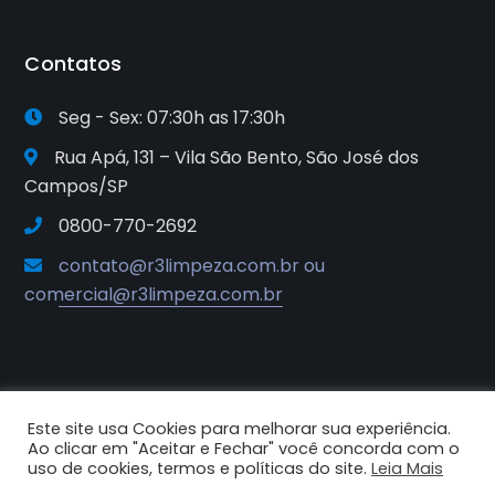
Contatos
Seg - Sex: 07:30h as 17:30h
Rua Apá, 131 – Vila São Bento, São José dos
Campos/SP
0800-770-2692
contato@r3limpeza.com.br ou
comercial@r3limpeza.com.br
Este site usa Cookies para melhorar sua experiência.
2025© R3 Soluções e Sistemas de
Ao clicar em "Aceitar e Fechar" você concorda com o
Higiene e Limpeza. Todos os
uso de cookies, termos e políticas do site.
Leia Mais
direitos reservados.