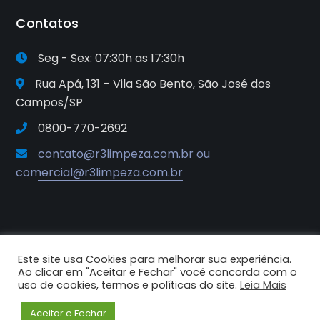
Contatos
Seg - Sex: 07:30h as 17:30h
Rua Apá, 131 – Vila São Bento, São José dos
Campos/SP
0800-770-2692
contato@r3limpeza.com.br ou
comercial@r3limpeza.com.br
Este site usa Cookies para melhorar sua experiência.
2025© R3 Soluções e Sistemas de
Ao clicar em "Aceitar e Fechar" você concorda com o
Higiene e Limpeza. Todos os
uso de cookies, termos e políticas do site.
Leia Mais
direitos reservados.
Aceitar e Fechar
Criado por Criative Comunicação