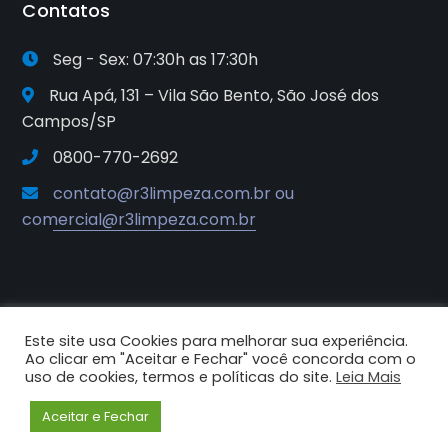
Contatos
Seg - Sex: 07:30h as 17:30h
Rua Apá, 131 – Vila São Bento, São José dos
Campos/SP
0800-770-2692
contato@r3limpeza.com.br ou
comercial@r3limpeza.com.br
Este site usa Cookies para melhorar sua experiência.
2025© R3 Soluções e Sistemas de
Ao clicar em "Aceitar e Fechar" você concorda com o
Higiene e Limpeza. Todos os
uso de cookies, termos e políticas do site.
Leia Mais
direitos reservados.
Aceitar e Fechar
Criado por Criative Comunicação